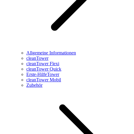
Allgemeine Informationen
cleanTower
cleanTower Flexi
cleanTower Quick
Erste-HilfeTower
cleanTower Mobil
Zubehör