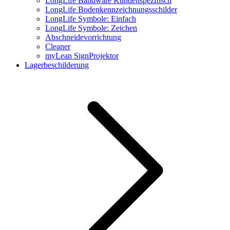
LongLife Bandware Kundenspezifisch
LongLife Bodenkennzeichnungsschilder
LongLife Symbole: Einfach
LongLife Symbole: Zeichen
Abschneidevorrichtung
Cleaner
myLean SignProjektor
Lagerbeschilderung