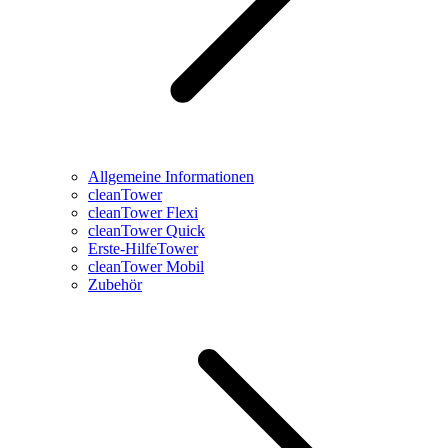
Allgemeine Informationen
cleanTower
cleanTower Flexi
cleanTower Quick
Erste-HilfeTower
cleanTower Mobil
Zubehör